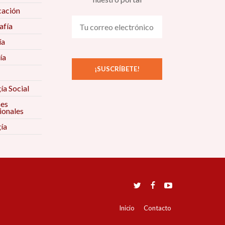
ación
fía
ía
ía
ía Social
nes
ionales
ía
Inicio
Contacto