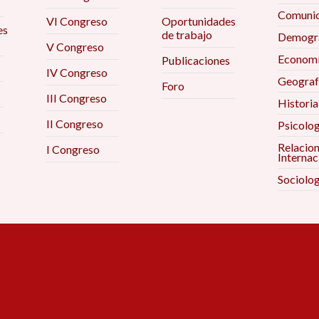
Comunic
VI Congreso
Oportunidades
es
de trabajo
Demogra
V Congreso
Econom
Publicaciones
IV Congreso
Geograf
Foro
III Congreso
Historia
II Congreso
Psicolog
Relacio
I Congreso
Internac
Sociolog