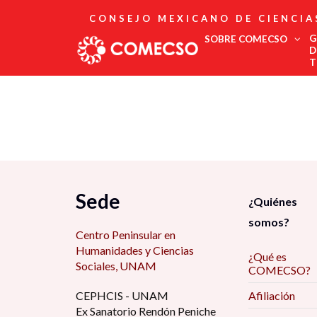
CONSEJO MEXICANO DE CIENCIA
G
SOBRE COMECSO
D
T
Afiliación
Asociados
Directorio
Estatutos
Fundadores
Publicaciones
Comité Editorial
Sede
¿Quiénes
Boletín
somos?
Centro Peninsular en
Humanidades y Ciencias
¿Qué es
Sociales, UNAM
COMECSO?
CEPHCIS - UNAM
Afiliación
Ex Sanatorio Rendón Peniche