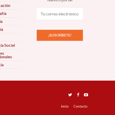
ación
fía
ía
ía
ía Social
nes
ionales
ía
Inicio
Contacto