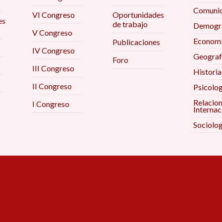
Comunic
VI Congreso
Oportunidades
es
de trabajo
Demogra
V Congreso
Econom
Publicaciones
IV Congreso
Geograf
Foro
III Congreso
Historia
II Congreso
Psicolog
Relacio
I Congreso
Internac
Sociolog