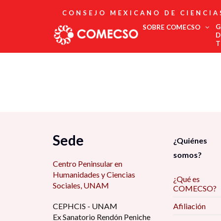
CONSEJO MEXICANO DE CIENCIA
G
SOBRE COMECSO
D
T
Afiliación
Asociados
Directorio
Estatutos
Fundadores
Publicaciones
Comité Editorial
Sede
¿Quiénes
Boletín
somos?
Centro Peninsular en
Humanidades y Ciencias
¿Qué es
Sociales, UNAM
COMECSO?
CEPHCIS - UNAM
Afiliación
Ex Sanatorio Rendón Peniche