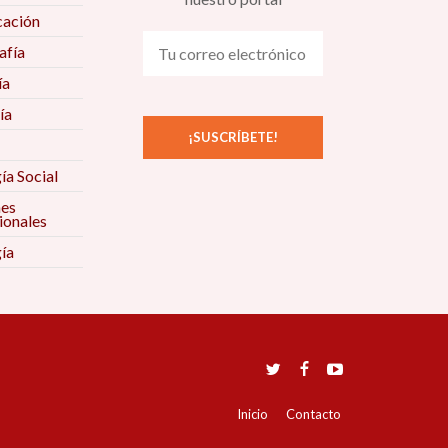
ación
fía
ía
ía
ía Social
nes
ionales
ía
Inicio
Contacto