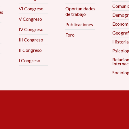
Comunic
VI Congreso
Oportunidades
es
de trabajo
Demogra
V Congreso
Econom
Publicaciones
IV Congreso
Geograf
Foro
III Congreso
Historia
II Congreso
Psicolog
Relacio
I Congreso
Internac
Sociolog