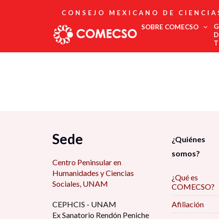
CONSEJO MEXICANO DE CIENCIA
G
SOBRE COMECSO
D
T
Afiliación
Asociados
Directorio
Estatutos
Fundadores
Publicaciones
Comité Editorial
Sede
¿Quiénes
Boletín
somos?
Centro Peninsular en
Humanidades y Ciencias
¿Qué es
Sociales, UNAM
COMECSO?
CEPHCIS - UNAM
Afiliación
Ex Sanatorio Rendón Peniche