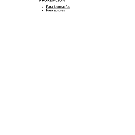
INFORMACIÓN
Para lectoras/es
Para autores