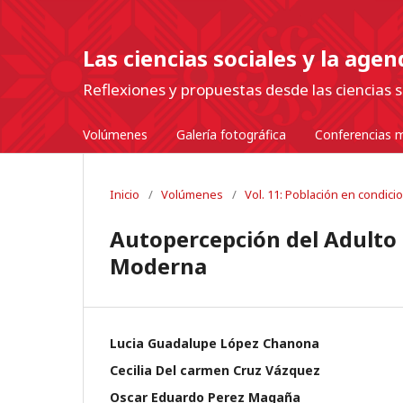
Las ciencias sociales y la age
Reflexiones y propuestas desde las ciencias s
Volúmenes
Galería fotográfica
Conferencias m
Inicio
/
Volúmenes
/
Vol. 11: Población en condici
Autopercepción del Adulto 
Moderna
Lucia Guadalupe López Chanona
Cecilia Del carmen Cruz Vázquez
Oscar Eduardo Perez Magaña