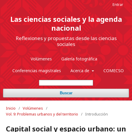
Entrar
Las ciencias sociales y la agenda
nacional
Reflexiones y propuestas desde las ciencias
sociales
Volúmenes
Galería fotográfica
Conferencias magistrales
Acerca de
COMECSO
Buscar
Inicio
/
Volúmenes
/
Vol. 9: Problemas urbanos y del territorio
/
Introducción
Capital social y espacio urbano: un