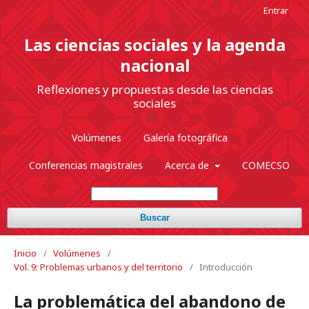
Entrar
Las ciencias sociales y la agenda
nacional
Reflexiones y propuestas desde las ciencias
sociales
Volúmenes
Galería fotográfica
Conferencias magistrales
Acerca de
COMECSO
Buscar
Inicio
/
Volúmenes
/
Vol. 9: Problemas urbanos y del territorio
/
Introducción
La problemática del abandono de