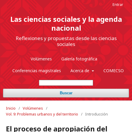
Entrar
Las ciencias sociales y la agenda
nacional
Reflexiones y propuestas desde las ciencias
sociales
Volúmenes
Galería fotográfica
Conferencias magistrales
Acerca de
COMECSO
Buscar
Inicio
/
Volúmenes
/
Vol. 9: Problemas urbanos y del territorio
/
Introducción
El proceso de apropiación del