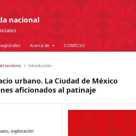
nda nacional
ociales
agistrales
Acerca de
COMECSO
l territorio
/
Introducción
pacio urbano. La Ciudad de México
nes aficionados al patinaje
bano, exploración