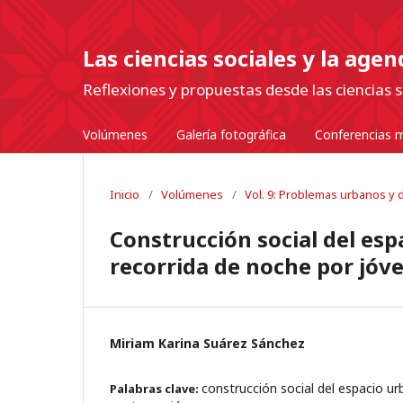
Las ciencias sociales y la age
Reflexiones y propuestas desde las ciencias s
Volúmenes
Galería fotográfica
Conferencias m
Inicio
/
Volúmenes
/
Vol. 9: Problemas urbanos y de
Construcción social del es
recorrida de noche por jóve
Miriam Karina Suárez Sánchez
construcción social del espacio ur
Palabras clave: