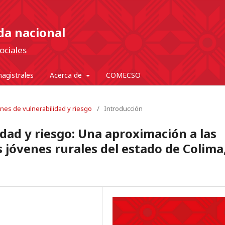
nda nacional
ociales
agistrales
Acerca de
COMECSO
ones de vulnerabilidad y riesgo
/
Introducción
idad y riesgo: Una aproximación a las
s jóvenes rurales del estado de Colima