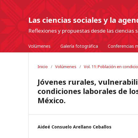
Las ciencias sociales y la age
Reflexiones y propuestas desde las ciencias s
Volúmenes
Galería fotográfica
Conferencias m
Inicio
/
Volúmenes
/
Vol. 11: Población en condici
Jóvenes rurales, vulnerabil
condiciones laborales de lo
México.
Aideé Consuelo Arellano Ceballos