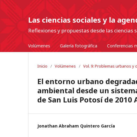
Las ciencias sociales y la age
Reflexiones y propuestas desde las ciencias s
Volúmenes
Galería fotográfica
Conferencias m
Inicio
/
Volúmenes
/
Vol. 9: Problemas urbanos y de
El entorno urbano degrada
ambiental desde un sistema 
de San Luis Potosí de 2010 
Jonathan Abraham Quintero García