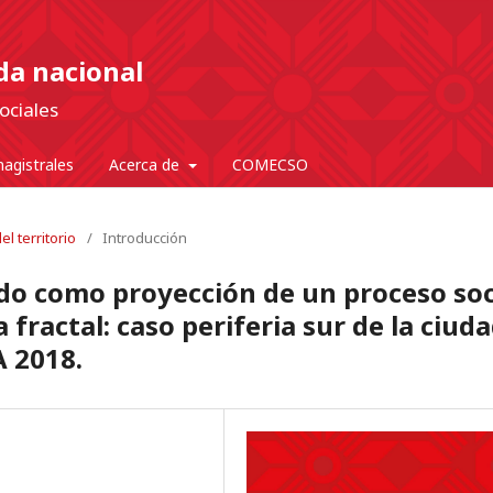
nda nacional
ociales
agistrales
Acerca de
COMECSO
l territorio
/
Introducción
do como proyección de un proceso soc
fractal: caso periferia sur de la ciud
A 2018.