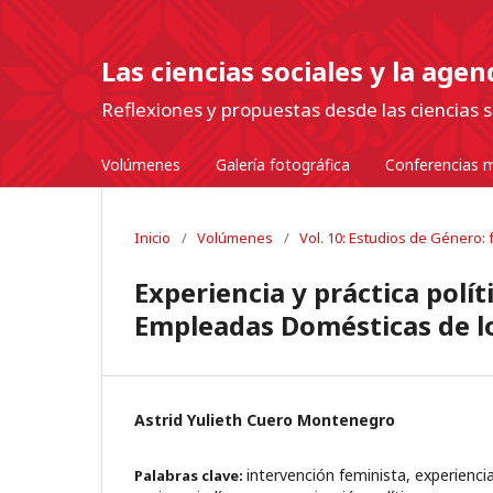
Las ciencias sociales y la age
Reflexiones y propuestas desde las ciencias s
Volúmenes
Galería fotográfica
Conferencias m
Inicio
/
Volúmenes
/
Vol. 10: Estudios de Género
Experiencia y práctica polít
Empleadas Domésticas de l
Astrid Yulieth Cuero Montenegro
intervención feminista, experienci
Palabras clave: