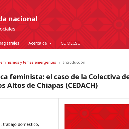
nda nacional
ociales
agistrales
Acerca de
COMECSO
: feminismos y temas emergentes
/
Introducción
ica feminista: el caso de la Colectiva d
os Altos de Chiapas (CEDACH)
a, trabajo doméstico,