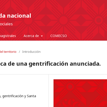
nda nacional
ociales
agistrales
Acerca de
COMECSO
l territorio
/
Introducción
ica de una gentrificación anunciada.
a, gentrificación y Santa