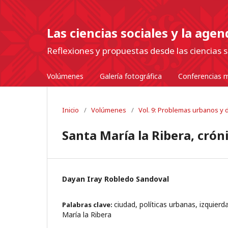
Las ciencias sociales y la age
Reflexiones y propuestas desde las ciencias s
Volúmenes
Galería fotográfica
Conferencias m
Inicio
/
Volúmenes
/
Vol. 9: Problemas urbanos y de
Santa María la Ribera, crón
Dayan Iray Robledo Sandoval
ciudad, políticas urbanas, izquierd
Palabras clave:
María la Ribera