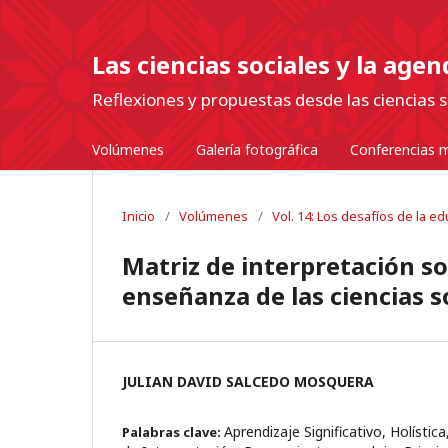
Las ciencias sociales y la age
Reflexiones y propuestas desde las ciencias s
Volúmenes
Galería fotográfica
Conferencias m
Inicio
/
Volúmenes
/
Vol. 14: Los desafíos de la e
Matriz de interpretación soc
enseñanza de las ciencias s
JULIAN DAVID SALCEDO MOSQUERA
Aprendizaje Significativo, Holísti
Palabras clave: