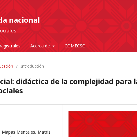
nda nacional
ociales
agistrales
Acerca de
COMECSO
ducación
/
Introducción
ial: didáctica de la complejidad para l
ociales
ca, Mapas Mentales, Matriz