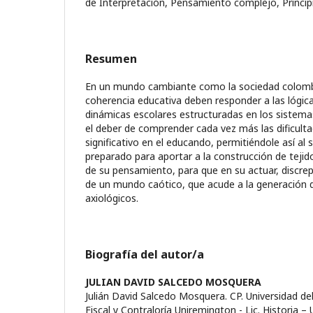
de Interpretación, Pensamiento complejo, Princi
Resumen
En un mundo cambiante como la sociedad colombia
coherencia educativa deben responder a las lógicas
dinámicas escolares estructuradas en los sistema
el deber de comprender cada vez más las dificulta
significativo en el educando, permitiéndole así al
preparado para aportar a la construcción de tejido
de su pensamiento, para que en su actuar, discrepe
de un mundo caótico, que acude a la generación de
axiológicos.
Biografía del autor/a
JULIAN DAVID SALCEDO MOSQUERA
Julián David Salcedo Mosquera. CP. Universidad del 
Fiscal y Contraloría Uniremington - Lic. Historia – U