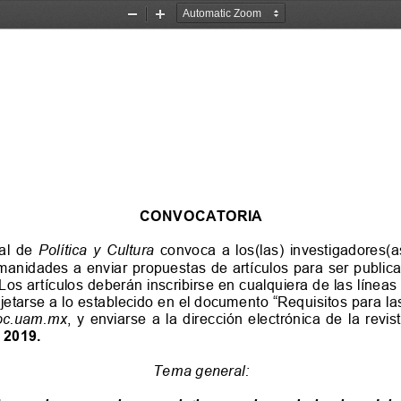
Zoom
Zoom
Out
In
CONVOCATORIA
ial  de 
Política  y  Cultura
 convoca a los(las) investigadores(as) de las ciencias 
umanidades a enviar propuestas de artículos par
a ser publi
 Los artículos deberán inscribirse en cualquiera de las líne
jetarse a lo establecido en el documento “Requisitos para la
xoc.uam.mx
,  y  enviarse  a  la  dirección  electrónica  de 
la  revi
 2019
.
Tema general: