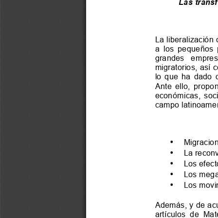
Las trans
La liberalización
a  lo
s  pequeños 
grandes   emp
migratorios, así 
lo  que  ha  dad
Ante  ello,  pro
económicas,  soci
campo latinoamer
Migracion
•
La reconv
•
Los efect
•
Los megap
•
Los movim
•
Además, y de acue
artículos  de 