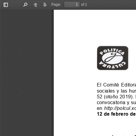
Page:
of 1
Toggle
Find
Previous
Next
Sidebar
El  Comité  Editor
sociales y las h
52
 (oto
ño
 2019
).
convocatoria y 
su
en 
http://polcul.
12 de febrero de