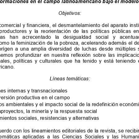
formaciones en el campo latinoamericano bajo el modelo 
Objetivo
s
:
 comercial y financiera, el desmantelamiento del aparato ins
 productores  y  la  reorientación  de  las  políticas 
resas   han   acrecentado   la   desigualdad 
como la feminización de la pobreza, acelerando además el dete
o  orígen  a  una  amplia  diversidad  de  luchas  desde 
ponemos  profundizar  en  nuestra  reflexión  sobre  las  i
ales,  políticas  y  culturales  que  ha  tenido  y  está 
teniendo 
icano. 
Líneas temáticas:
es internas y transnacionales
ersión productiva en el campo
os ambientales y el impacto social de la redefinición económi
royectos, la minería y la 
respuesta social
ientos sociales, resistencias y alternativas
rdo con los lineamientos editoriales de la revista, se recib
 Matemáticas  aplicadas  a  las  Ciencias  Sociales 