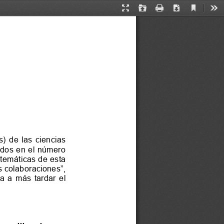
Current
Presentation
Open
Print
Download
Too
View
Mode
cados en el número 
as temáticas de esta 
s colaboraciones”
,
sta  a  más  tardar  el  