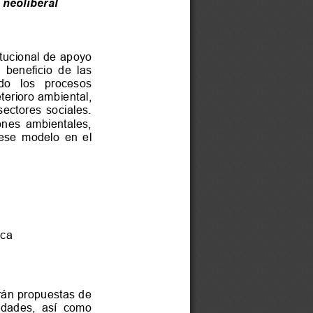
neoliberal
titucional de apoyo 
 públicas  en  beneficio  de  las 
  social   y   acentuado   los   procesos 
rioro ambi
ental, 
 múltiples  sectores  sociales. 
mplicaciones  ambientales, 
 ese  modelo  en  el 
ca
irán propuestas de 
 y  las  Humanidades,  así  como 