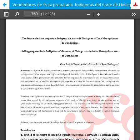
Vendedores de fruta preparada. Indígenas del norte de Hidalgo en la Zona Metropolitana de Guadalajara.