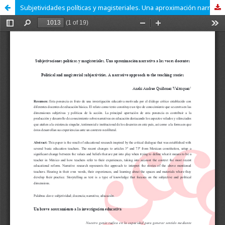
Subjetividades políticas y magisteriales. Una aproximación narrativa a los relatos docentes