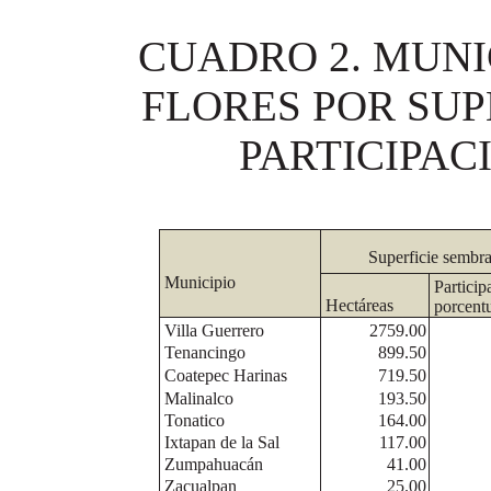
CUADRO 2. MUNI
FLORES POR SUP
PARTICIPA
Superficie sembr
Municipio
Particip
Hectáreas
porcent
Villa Guerrero
2759.00
Tenancingo
899.50
Coatepec Harinas
719.50
Malinalco
193.50
Tonatico
164.00
Ixtapan de la Sal
117.00
Zumpahuacán
41.00
Zacualpan
25.00