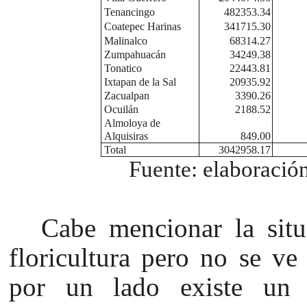
Tenancingo
482353.34
Coatepec Harinas
341715.30
Malinalco
68314.27
Zumpahuacán
34249.38
Tonatico
22443.81
Ixtapan de la Sal
20935.92
Zacualpan
3390.26
Ocuilán
2188.52
Almoloya de
Alquisiras
849.00
Total
3042958.17
Fuente: elaboraci
Cabe mencionar la situ
floricultura pero no se ve 
por un lado existe un 