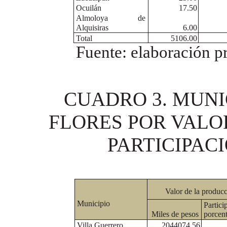
Ocuilán
17.50
Almoloya
de
Alquisiras
6.00
Total
5106.00
Fuente: elaboración 
CUADRO 3. MUNI
FLORES POR VALOR
PARTICIPAC
Valor de la produc
Municipio
Partici
Miles de pesos
porcen
Villa Guerrero
2044074.56