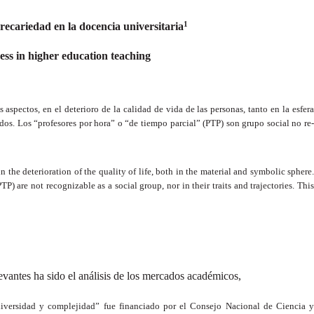
1
precariedad en la docencia universitaria
ness in higher education teaching
aspectos, en el deterioro de la calidad de vida de las personas, tanto en la esfera
ados. Los “profesores por hora” o “de tiempo parcial” (PTP) son grupo social no re-
n the deterioration of the quality of life, both in the material and symbolic sphere
P) are not recognizable as a social group, nor in their traits and trajectories. This
evantes ha sido el análisis de los mercados académicos,
 diversidad y complejidad” fue financiado por el Consejo Nacional de Ciencia 