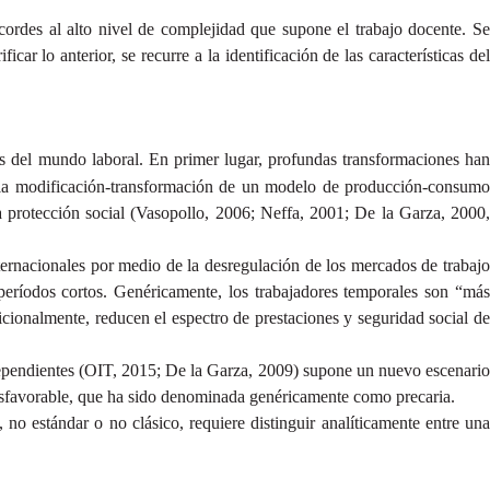
acordes al alto nivel de complejidad que supone el trabajo docente. Se
ar lo anterior, se recurre a la identificación de las características del
es del mundo laboral. En primer lugar, profundas transformaciones ha
de la modificación-transformación de un modelo de producción-consumo
da protección social (Vasopollo, 2006; Neffa, 2001; De la Garza, 2000,
nternacionales por medio de la desregulación de los mercados de trabajo
 períodos cortos. Genéricamente, los trabajadores temporales son “más
dicionalmente, reducen el espectro de prestaciones y seguridad social de
ndependientes (OIT, 2015; De la Garza, 2009) supone un nuevo escenario
 desfavorable, que ha sido denominada genéricamente como precaria.
, no estándar o no clásico, requiere distinguir analíticamente entre una