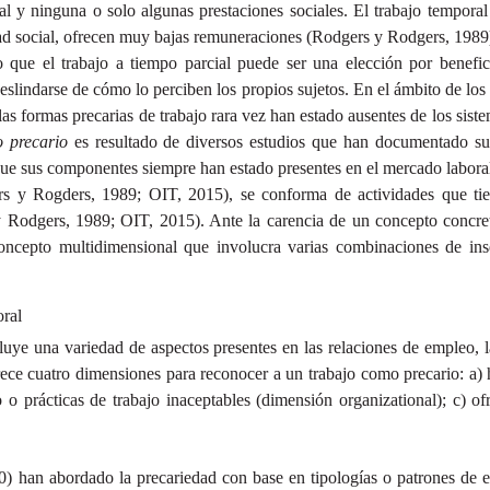
al y ninguna o solo algunas prestaciones sociales. El trabajo tempora
ad social, ofrecen muy bajas remuneraciones (Rodgers y Rodgers, 1989
ue el trabajo a tiempo parcial puede ser una elección por beneficiar
indarse de cómo lo perciben los propios sujetos. En el ámbito de los es
 formas precarias de trabajo rara vez han estado ausentes de los sistem
o precario
es resultado de diversos estudios que han documentado su 
que sus componentes siempre han estado presentes en el mercado labora
ers y Rogders, 1989; OIT, 2015), se conforma de actividades que ti
y Rodgers, 1989; OIT, 2015). Ante la carencia de un concepto concre
oncepto multidimensional que involucra varias combinaciones de inse
oral
luye una variedad de aspectos presentes en las relaciones de empleo, la
ce cuatro dimensiones para reconocer a un trabajo como precario: a) 
 o prácticas de trabajo inaceptables (dimensión organizational); c) of
 han abordado la precariedad con base en tipologías o patrones de emp