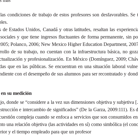
os más
las condiciones de trabajo de estos profesores son desfavorables. Se t
les.
 de Estados Unidos, Canadá y otras latitudes, resaltan las experienci
 sociales y que tiene ingresos fluctuantes de forma permanente, sin po
2005; Polanco, 2006; New Mexico Higher Education Department, 2007
rollo de su trabajo, no cuentan con la infraestructura básica, no go
ctualización y profesionalización. En México (Domínguez, 2009; Cháve
das que en las públicas. Se encuentran en una situación laboral vuln
ndiente con el desempeño de sus alumnos para ser recontratado y donde
 en su medición
o, donde se “considere a la vez sus dimensiones objetiva y subjetiva [
strucción e intercambio de significados” (De la Garza, 2009:111). Es de
 cuestión compleja cuando se enfoca a servicios que son consumidos en
nto una relación objetiva (las actividades en sí) como simbólica (el con
rior y el tiempo empleado para que un profesor