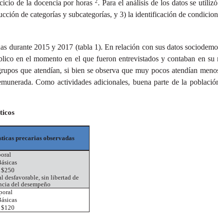
2
ercicio de la docencia por horas
. Para el análisis de los datos se utili
ucción de categorías y subcategorías, y 3) la identificación de condicion
as durante 2015 y 2017 (tabla 1). En relación con sus datos sociodemog
lico en el momento en el que fueron entrevistados y contaban en su 
grupos que atendían, si bien se observa que muy pocos atendían menos
remunerada. Como actividades adicionales, buena parte de la població
ticos
sticas precarias observadas
poral
Básicas
: $250
l desfavorable, sin libertad de
ancia del desempeño
poral
Básicas
: $120