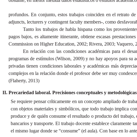
obstante, en menor medida datos estadísticos o estudios académic
profundos. En conjunto, estos trabajos coinciden en el retrato de 
adjuncts, lecturers y contingent faculty members-, como desfavorab
Tanto los trabajos de habla hispana como los provenientes
pagos bajos, es altamente itinerante, obtiene escasas prestaciones
Commission on Higher Education, 2002; Rivera, 2003; Vaquero, 
En relación con las condiciones académicas para el desar
programas de estímulos (Wilson, 2009) y no hay apoyos para su a
privadas tienen condiciones laborales y académicas más deprecia
complejos en la relación donde el profesor debe ser muy condesce
(Flaherty, 2013)
Precariedad laboral. Precisiones conceptuales y metodológicas
Se requiere pensar críticamente en un concepto ampliado de trabaj
con objetos materiales y simbólicos, que todo trabajo implica con
produce y de quién consume el resultado o producto del trabajo,
bancarios y transporte. El trabajo docente establece claramente ta
el mismo lugar donde se “consume” (el aula). Con base en lo ante