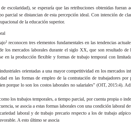
de escolaridad), se esperaría que las retribuciones obtenidas fueran 
parcial se distancian de esta percepción ideal. Con intención de clarific
cupacional de la educación superior.
ral
1
ajo
reconocen tres elementos fundamentales en las tendencias actual
s de los mercados laborales durante el siglo XX, que son resultado 
ase en la producción flexible y formas de trabajo temporal con limita
s industriales orientadas a una mayor competitividad en los mercados i
lidad en las formas de empleo de la contratación de trabajadores por
 bien porque lo son los costos laborales no salariales” (OIT, 2015:4). A
 como los trabajos temporales, a tiempo parcial, por cuenta propia o i
recuencia, se asocia a estas formas laborales con una condición laboral
ariedad laboral y de trabajo precario respecto a los de trabajo atípico
avorable. A esto último se asocia