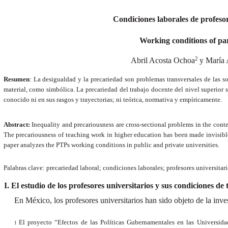
Condiciones laborales de profesore
Working conditions of part
2
Abril Acosta Ochoa
y María 
Resumen
: La desigualdad y la precariedad son problemas transversales de las so
material, como simbólica. La precariedad del trabajo docente del nivel superior s
conocido ni en sus rasgos y trayectorias; ni teórica, normativa y empíricamente.
Abstract:
Inequality and precariousness are cross-sectional problems in the contem
The precariousness of teaching work in higher education has been made invisible du
paper analyzes the PTPs working conditions in public and private universities.
Palabras clave: precariedad laboral; condiciones laborales; profesores universitari
El estudio de los profesores universitarios y sus condiciones de
En México, los profesores universitarios han sido objeto de la inv
El proyecto “Efectos de las Políticas Gubernamentales en las Universid
1