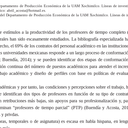
Departamento de Producción Económica de la UAM Xochimilco. Líneas de investig
nico: abril_acosta@hotmail.es.
o del Departamento de Producción Económica de la UAM Xochimilco. Líneas de inv
s de estímulos a la productividad de los profesores de tiempo complet
les han sido escasamente estudiados. La bibliografía especializada ha
 hecho, el 69% de los contratos del personal académico en las instituci
las universidades mexicanas responde a un largo proceso de conformació
 Buendía, 2014); y se pueden identificar dos etapas de conformación
ción continua del número de puestos académicos para atender el incr
 trabajo académico y diseño de perfiles con base en políticas de eva
démicas y por tanto, las condiciones y percepciones sobre el trabajo, ha
 identifican dos tipos de profesores en función de su tipo de contrat
 retribuciones más bajas, sin apoyos para su profesionalización y, par
minan “profesores de tiempo parcial” (PTP) (Buendía y Acosta, 2016)
 y privdas.
oras, temporales o de asignatura) es escasa en habla hispana, en len