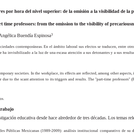
s por hora del nivel superior: de la omisión a la visibilidad de la 
 time professors: from the omission to the visibility of precarious
3
Angélica Buendía Espinosa
ciedades contemporáneas. En el ámbito laboral sus efectos se traducen, entre otros 
e ha invisibilizado a la luz de una escasa atención a sus detonantes y a sus result
porary societies. In the workplace, its effects are reflected, among other aspects, i
e to the scant attention to its triggers and results. The "part-time professors" (PT
os.
 trabajo
estigación educativa desde hace alrededor de tres décadas. Los temas rel
ades Públicas Mexicanas (1989-2009): análisis institucional comparativo de su