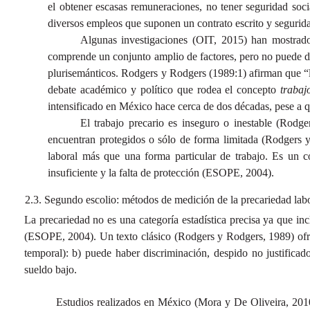
el obtener escasas remuneraciones, no tener seguridad soci
diversos empleos que suponen un contrato escrito y segurid
Algunas investigaciones (OIT, 2015) han mostrado q
comprende un conjunto amplio de factores, pero no puede desl
plurisemánticos. Rodgers y Rodgers (1989:1) afirman que “las
debate académico y político que rodea el concepto
trabaj
intensificado en México hace cerca de dos décadas, pese a 
El trabajo precario es inseguro o inestable (Rodg
encuentran protegidos o sólo de forma limitada (Rodgers 
laboral más que una forma particular de trabajo. Es un c
insuficiente y la falta de protección (ESOPE, 2004).
Segundo escolio: métodos de medición de la precariedad lab
La precariedad no es una categoría estadística precisa ya que inc
(ESOPE, 2004). Un texto clásico (Rodgers y Rodgers, 1989) ofre
temporal): b) puede haber discriminación, despido no justificado
sueldo bajo.
Estudios realizados en México (Mora y De Oliveira, 2010)